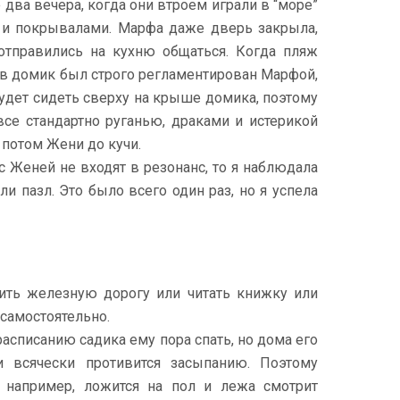
два вечера, когда они втроем играли в “море”
 и покрывалами. Марфа даже дверь закрыла,
отправились на кухню общаться. Когда пляж
д в домик был строго регламентирован Марфой,
будет сидеть сверху на крыше домика, поэтому
се стандартно руганью, драками и истерикой
а потом Жени до кучи.
с Женей не входят в резонанс, то я наблюдала
и пазл. Это было всего один раз, но я успела
ить железную дорогу или читать книжку или
самостоятельно.
асписанию садика ему пора спать, но дома его
и всячески противится засыпанию. Поэтому
 например, ложится на пол и лежа смотрит