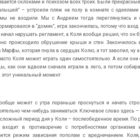
ивается склоками и психозом всех троих. Были прекрасные 
алышей” – устроили пляж на полу в комнате с одеялами
мы не входили. Мы с Андреем тогда переглянулись и 
ормировался в “домик”, игра закончилась, потому что вхо
 начал нарушать регламент, а Коля вообще решил, что он 
рно происходило обрушение крыши и стен. Закончилось в
 Марфы, которая пнула в сердцах Колю, а тот завопил, ну 
часто Коля может играть один самостоятельно. А если они 
ы, как они вдвоем сначала играли в лего, а потом собирал
ь этот уникальный момент.
ообще может с утра пораньше проснуться и начать стро
оятельно чем-нибудь заниматься. Ключевое слово здесь – 
сложный период дня у Коли – послеобеденное время. По р
 входит в противоречие с потребностями организма 
ется режим зависания пополам с вредничанием. Коля,