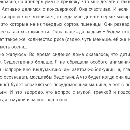
екрасно, но я теперь ума не приложу, что мне делать с та
. Активно делимся с консьержкой. Она счастлива. И если
 вопросов не возникает, то куда мне девать серые макаро
 это которые не из твердых сортов пшеницы. Они развар
лее в таком количестве. Одна надежда на дачу – будем гот
ет такое же количество риса (ладно, чуть меньше, ей же н
часть осени…
 не жалуюсь. Во время сидения дома оказалось, что дети
. Существенно больше. Я не обращала особого внимания н
я непрерывно выдумываю им завтрак-обед-ужин, а, гла
ю осознавать масштабы бедствия. А что будет когда они ещ
льно) будет справляться посудомоечная машина, а вот с п
ым. И это здорово, что вопрос с мукой, гречкой и под
, а с мукой и на полгода точно.