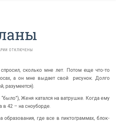
планы
К
РИИ
ОТКЛЮЧЕНЫ
ЗАПИСИ
БОЛЬШИЕ
ПЛАНЫ
 спросил, сколько мне лет. Потом еще что-то
росах, а он мне выдает свой рисунок. Долго
й, разумеется).
о “было”), Женя катался на ватрушке. Когда ему
а в 42 – на сноуборде.
 образования, где все в пиктограммах, блок-