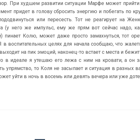
зор. При худшем развитии ситуации Марфе может прийти 
омент придет в голову сбросить энергию и побегать по кру
ододвинуться или пересесть. Тот не реагирует на Жен
а (у него же импульс, ему же прям вот сейчас надо, 
и) пинает Колю, может даже просто замахнуться, тот ор
 Я в воспитательных целях для начала сообщаю, что жалеть
выходит на пик эмоций, наконец-то встает с места и бежит
 то в идеале я утешаю его лежа с ним на кровати, а он з
ть упрямство, то Коля не засыпает и ситуация в разных ва
ожет уйти в ночь в восемь или девять вечера или уже доте