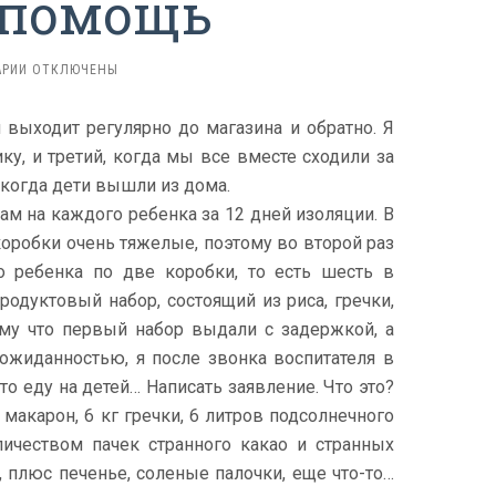
 помощь
К
РИИ
ОТКЛЮЧЕНЫ
ЗАПИСИ
ПРОДУКТОВАЯ
выходит регулярно до магазина и обратно. Я
ПОМОЩЬ
ку, и третий, когда мы все вместе сходили за
когда дети вышли из дома.
м на каждого ребенка за 12 дней изоляции. В
коробки очень тяжелые, поэтому во второй раз
о ребенка по две коробки, то есть шесть в
продуктовый набор, состоящий из риса, гречки,
тому что первый набор выдали с задержкой, а
ожиданностью, я после звонка воспитателя в
о еду на детей… Написать заявление. Что это?
 макарон, 6 кг гречки, 6 литров подсолнечного
личеством пачек странного какао и странных
плюс печенье, соленые палочки, еще что-то…