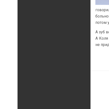
говори
больно
потом у
А зуб 
А Коля
не прид