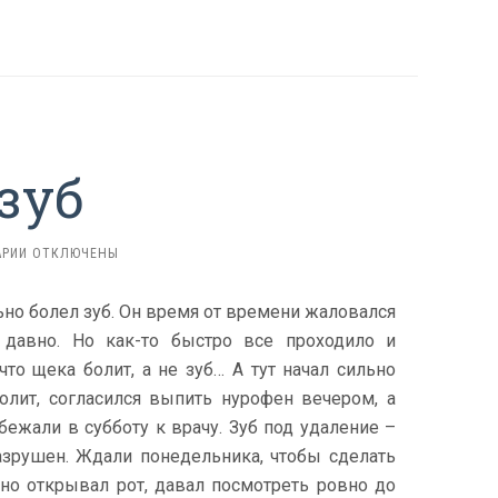
зуб
К
РИИ
ОТКЛЮЧЕНЫ
ЗАПИСИ
БОЛЬНОЙ
но болел зуб. Он время от времени жаловался
ЗУБ
давно. Но как-то быстро все проходило и
что щека болит, а не зуб… А тут начал сильно
болит, согласился выпить нурофен вечером, а
бежали в субботу к врачу. Зуб под удаление –
азрушен. Ждали понедельника, чтобы сделать
тно открывал рот, давал посмотреть ровно до