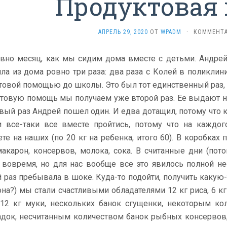
Продуктовая
АПРЕЛЬ 29, 2020
ОТ
WPADM
·
КОММЕНТА
вно месяц, как мы сидим дома вместе с детьми. Андрей 
ла из дома ровно три раза: два раза с Колей в поликлини
товой помощью до школы. Это был тот единственный раз, 
товую помощь мы получаем уже второй раз. Ее выдают на
рвый раз Андрей пошел один. И едва дотащил, потому что 
 все-таки все вместе пройтись, потому что на каждог
те на наших (по 20 кг на ребенка, итого 60). В коробках 
макарон, консервов, молока, сока. В считанные дни (по
 вовремя, но для нас вообще все это явилось полной не
 раз пребывала в шоке. Куда-то подойти, получить какую-т
она?) мы стали счастливыми обладателями 12 кг риса, 6 кг
 12 кг муки, нескольких банок сгущенки, некоторым ко
док, несчитанным количеством банок рыбных консервов, 