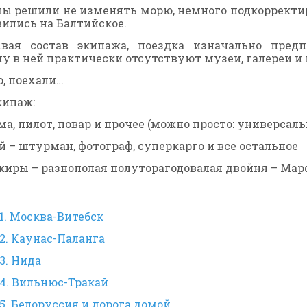
 мы решили не изменять морю, немного подкорректи
ились на Балтийское.
вая состав экипажа, поездка изначально предпо
у в ней практически отсутствуют музеи, галереи и
о, поехали…
кипаж:
ма, пилот, повар и прочее (можно просто: универсал
 – штурман, фотограф, суперкарго и все остальное
жиры – разнополая полуторагодовалая двойня – Мар
1. Москва-Витебск
2. Каунас-Паланга
3. Нида
4. Вильнюс-Тракай
5. Белоруссия и дорога домой