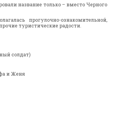
ровали название только – вместо Черного
лагалась прогулочно-ознакомительной,
 прочие туристические радости.
ьный солдат)
фа и Женя