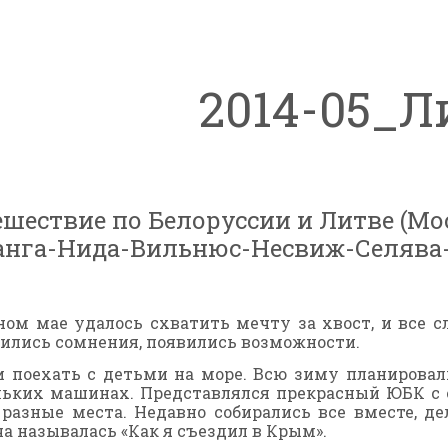
2014-05_Л
шествие по Белоруссии и Литве (Мо
анга-Нида-Вильнюс-Несвиж-Селява
ном мае удалось схватить мечту за хвост, и все 
сились сомнения, появились возможности.
и поехать с детьми на море. Всю зиму планирова
льких машинах. Представлялся прекрасный ЮБК с е
В разные места. Недавно собирались все вместе, 
а называлась «Как я съездил в Крым».